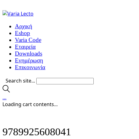
Αρχική
Eshop
Varia Code
Εταιρεία
Downloads
Ενημέρωση
Επικοινωνία
Search site...
…
Loading cart contents...
9789925608041