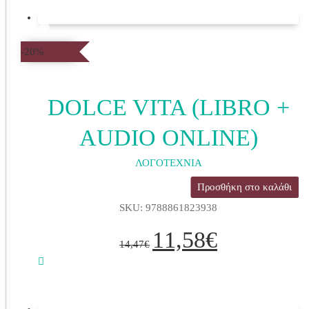
-20%
DOLCE VITA (LIBRO +
AUDIO ONLINE)
ΛΟΓΟΤΕΧΝΙΑ
Προσθήκη στο καλάθι
SKU: 9788861823938
Original
Η
11,58
€
price
τρέχουσα
14,47
€
was:
τιμή
14,47€.
είναι:
11,58€.