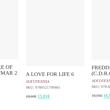
E OF
FREDD
MMAR 2
(C.D.R.
A LOVE FOR LIFE 6
ΛΟΓΟΤΕΧ
ΛΟΓΟΤΕΧΝΙΑ
SKU: 978-8
SKU: 9780521799461
Orig
16,
Original
Η
19,95
€
15,81
€
18,60
€
pric
price
τρέχουσα
was
was:
τιμή
19,9
18,60€.
είναι: