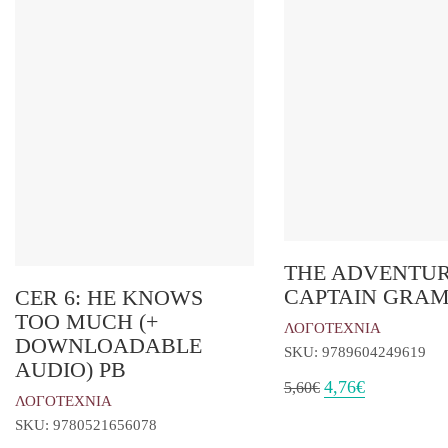
THE ADVENTUR
CAPTAIN GRA
CER 6: HE KNOWS
TOO MUCH (+
ΛΟΓΟΤΕΧΝΙΑ
DOWNLOADABLE
SKU: 9789604249619
AUDIO) PB
Original
Η
4,76
€
5,60
€
ΛΟΓΟΤΕΧΝΙΑ
price
τρέχουσα
was:
τιμή
SKU: 9780521656078
5,60€.
είναι: