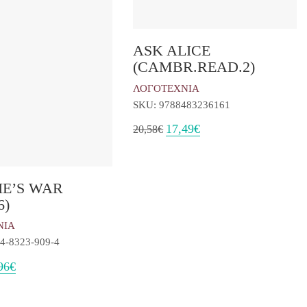
ASK ALICE
(CAMBR.READ.2)
ΛΟΓΟΤΕΧΝΙΑ
SKU: 9788483236161
Original
Η
17,49
€
20,58
€
price
τρέχουσα
was:
τιμή
20,58€.
είναι:
17,49€.
IE’S WAR
6)
ΝΙΑ
4-8323-909-4
inal
Η
96
€
e
τρέχουσα
:
τιμή
5€.
είναι: