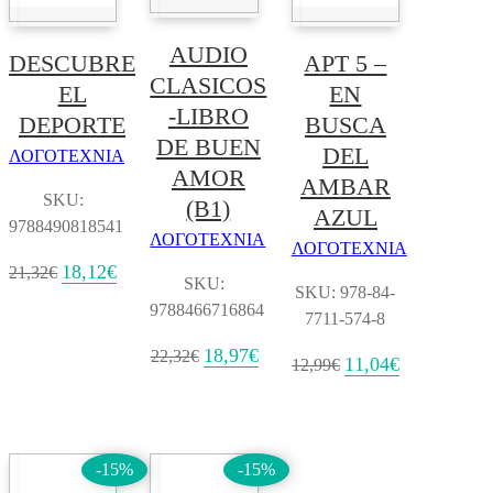
AUDIO
DESCUBRE
APT 5 –
CLASICOS
EL
EN
-LIBRO
DEPORTE
BUSCA
DE BUEN
DEL
ΛΟΓΟΤΕΧΝΙΑ
AMOR
AMBAR
SKU:
(B1)
AZUL
9788490818541
ΛΟΓΟΤΕΧΝΙΑ
ΛΟΓΟΤΕΧΝΙΑ
Original
18,12
€
Η
21,32
€
SKU:
price
τρέχουσα
SKU: 978-84-
was:
τιμή
9788466716864
7711-574-8
21,32€.
είναι:
18,12€.
Original
18,97
€
Η
22,32
€
Original
11,04
€
Η
12,99
€
price
τρέχουσα
price
τρέχουσα
was:
τιμή
was:
τιμή
22,32€.
είναι:
12,99€.
είναι:
18,97€.
11,04€.
-15%
-15%