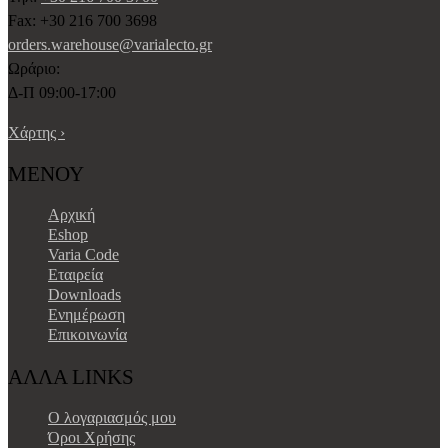
Fax: +30 216 700 3698
orders.warehouse@varialecto.gr
Ωράριο:
Δ-Π 09:00-17:00
Χάρτης ›
ΜΕΝΟΥ
Αρχική
Eshop
Varia Code
Εταιρεία
Downloads
Ενημέρωση
Επικοινωνία
ΑΛΛΑ LINKS
Ο λογαριασμός μου
Όροι Χρήσης