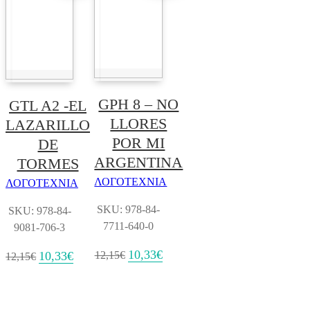
GPH 8 – NO
GTL A2 -EL
LLORES
LAZARILLO
POR MI
DE
ARGENTINA
TORMES
ΛΟΓΟΤΕΧΝΙΑ
ΛΟΓΟΤΕΧΝΙΑ
SKU: 978-84-
SKU: 978-84-
7711-640-0
9081-706-3
Original
10,33
€
Η
Original
10,33
€
Η
12,15
€
12,15
€
price
τρέχουσα
price
τρέχουσα
was:
τιμή
was:
τιμή
12,15€.
είναι:
12,15€.
είναι:
10,33€.
10,33€.