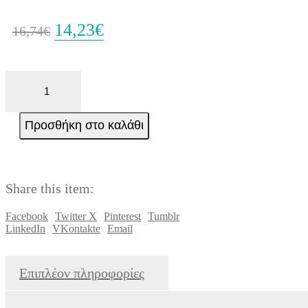
14,23
€
Original
Η
16,74
€
price
τρέχουσα
LECTURAS
was:
τιμή
GRADUADAS
-
16,74€.
είναι:
EL
Προσθήκη στο καλάθι
CRIMEN
14,23€.
DE
LA
N
(NIVEL
Share this item:
A2)
ποσότητα
Facebook
Twitter X
Pinterest
Tumblr
LinkedIn
VKontakte
Email
Επιπλέον πληροφορίες