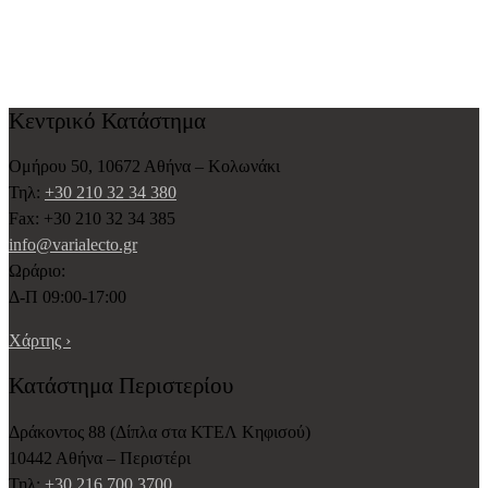
Κεντρικό Κατάστημα
Ομήρου 50, 10672 Αθήνα – Κολωνάκι
Τηλ:
+30 210 32 34 380
Fax: +30 210 32 34 385
info@varialecto.gr
Ωράριο:
Δ-Π 09:00-17:00
Χάρτης ›
Κατάστημα Περιστερίου
Δράκοντος 88 (Δίπλα στα ΚΤΕΛ Κηφισού)
10442 Αθήνα – Περιστέρι
Τηλ:
+30 216 700 3700