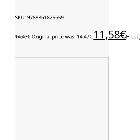
SKU: 9788861825659
11,58
€
14,47
€
Original price was: 14,47€.
Η τρέ