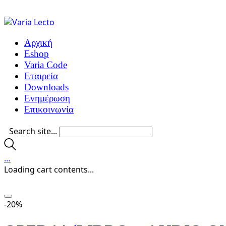
Αρχική
Eshop
Varia Code
Εταιρεία
Downloads
Ενημέρωση
Επικοινωνία
Search site...
…
Loading cart contents...
-20%