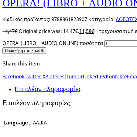
OPERA! (LIBRO + AUDIO O
Κωδικός προϊόντος:
9788861823907
Κατηγορία:
ΛΟΓΟΤΕΧ
14,47
€
Original price was: 14,47€.
11,58
€
Η τρέχουσα τιμή εί
OPERA! (LIBRO + AUDIO ONLINE) ποσότητα
Προσθήκη στο καλάθι
Share this item:
Facebook
Twitter X
Pinterest
Tumblr
LinkedIn
VKontakte
Emai
Επιπλέον πληροφορίες
Επιπλέον πληροφορίες
Language
ΙΤΑΛΙΚΑ