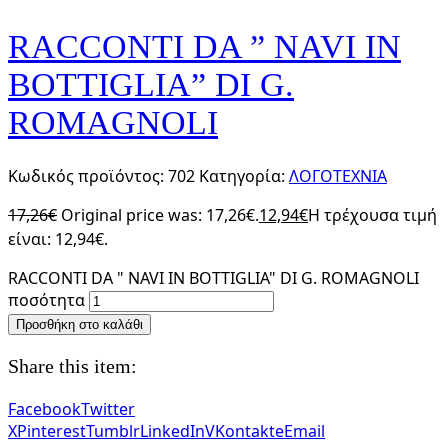
RACCONTI DA ” NAVI IN
BOTTIGLIA” DI G.
ROMAGNOLI
Κωδικός προϊόντος:
702
Κατηγορία:
ΛΟΓΟΤΕΧΝΙΑ
17,26
€
Original price was: 17,26€.
12,94
€
Η τρέχουσα τιμή
είναι: 12,94€.
RACCONTI DA " NAVI IN BOTTIGLIA" DI G. ROMAGNOLI
ποσότητα
Προσθήκη στο καλάθι
Share this item:
Facebook
Twitter
X
Pinterest
Tumblr
LinkedIn
VKontakte
Email