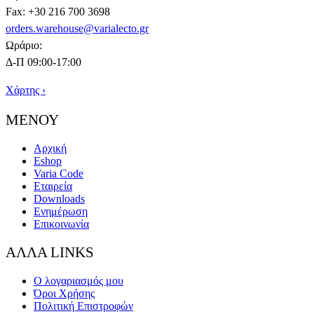
Fax: +30 216 700 3698
orders.warehouse@varialecto.gr
Ωράριο:
Δ-Π 09:00-17:00
Χάρτης ›
ΜΕΝΟΥ
Αρχική
Eshop
Varia Code
Εταιρεία
Downloads
Ενημέρωση
Επικοινωνία
ΑΛΛΑ LINKS
Ο λογαριασμός μου
Όροι Χρήσης
Πολιτική Επιστροφών