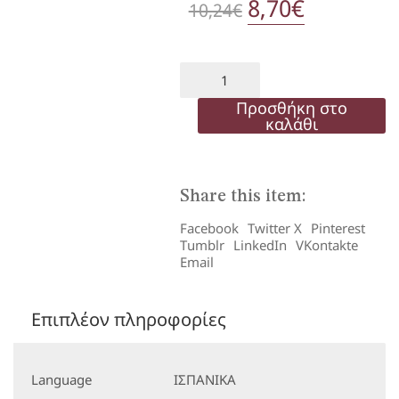
Original
8,70
€
Η
10,24
€
price
τρέχουσ
was:
τιμή
VENTE
A1
10,24€.
είναι:
LIBRO
Προσθήκη στο
DIGITAL
καλάθι
8,70€.
ποσότητα
Share this item:
Facebook
Twitter X
Pinterest
Tumblr
LinkedIn
VKontakte
Email
Επιπλέον πληροφορίες
Language
ΙΣΠΑΝΙΚΑ