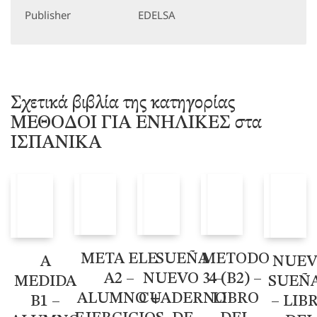
Publisher
EDELSA
Σχετικά βιβλία της κατηγορίας
ΜΕΘΟΔΟΙ ΓΙΑ ΕΝΗΛΙΚΕΣ στα
ΙΣΠΑΝΙΚΑ
META ELE
SUEÑA
METODO
A
NUE
Α2 –
NUEVO 3 –
4 (B2) –
MEDIDA
SUEÑA
ALUMNO +
CUADERNO
LIBRO
B1 –
– LIB