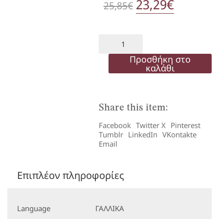
Original
23,29
€
Η
25,85
€
price
τρέχου
was:
τιμή
A
TON
25,85€.
είναι:
TOUR
Προσθήκη στο
2
καλάθι
23,29€.
GRAM
ELEVE
ποσότητα
Share this item:
Facebook
Twitter X
Pinterest
Tumblr
LinkedIn
VKontakte
Email
Επιπλέον πληροφορίες
Language
ΓΑΛΛΙΚΑ