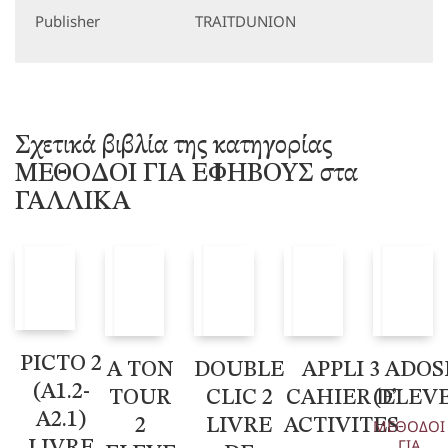
Publisher
TRAITDUNION
Σχετικά βιβλία της κατηγορίας
ΜΕΘΟΔΟΙ ΓΙΑ ΕΦΗΒΟΥΣ στα
ΓΑΛΛΙΚΑ
PICTO 2
A TON
DOUBLE
APPLI 3
ADOS
(A1.2-
TOUR
CLIC 2
CAHIER D’
(ELEV
A2.1)
2
LIVRE
ACTIVITES
ΜΕΘΟΔΟΙ
ΓΙΑ