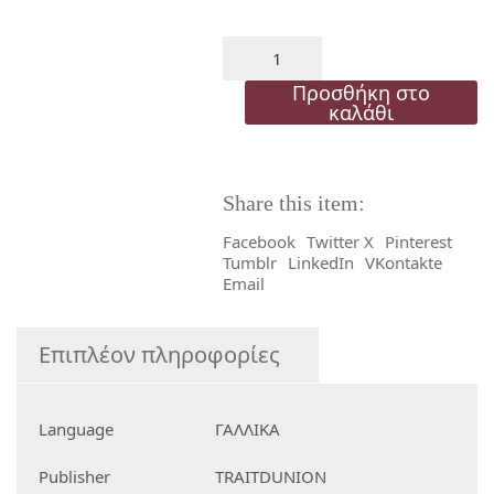
price
τρέχου
was:
τιμή
APPLI
1
28,00€.
είναι:
PROFESSEUR
Προσθήκη στο
ποσότητα
καλάθι
25,20€.
Share this item:
Facebook
Twitter X
Pinterest
Tumblr
LinkedIn
VKontakte
Email
Επιπλέον πληροφορίες
Language
ΓΑΛΛΙΚΑ
Publisher
TRAITDUNION