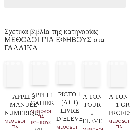
Σχετικά βιβλία της κατηγορίας
ΜΕΘΟΔΟΙ ΓΙΑ ΕΦΗΒΟΥΣ στα
ΓΑΛΛΙΚΑ
PICTO 1
APPLI 1
APPLI 3
A TON
A TON
(A1.1)
CAHIER
MANUEL
TOUR
1 G
LIVRE
ΜΕΘΟΔΟΙ
NUMERIQUE
2
PROFE
ΓΙΑ
D’ELEVE
ELEVE
ΜΕΘΟΔΟΙ
ΜΕΘΟΔΟΙ
ΕΦΗΒΟΥΣ
ΓΙΑ
ΓΙΑ
ΜΕΘΟΔΟΙ
SKU:
ΜΕΘΟΔΟΙ