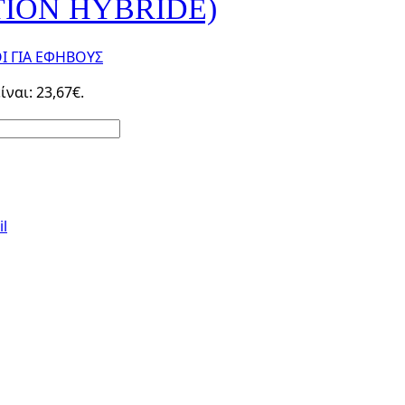
TION HYBRIDE)
 ΓΙΑ ΕΦΗΒΟΥΣ
ναι: 23,67€.
l