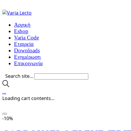
Αρχική
Eshop
Varia Code
Εταιρεία
Downloads
Ενημέρωση
Επικοινωνία
Search site...
…
Loading cart contents...
-10%