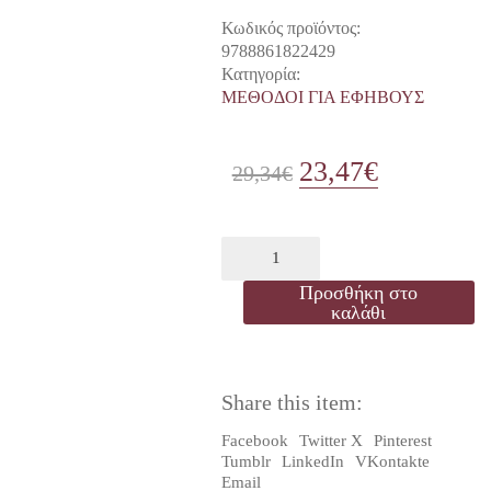
Κωδικός προϊόντος:
9788861822429
Κατηγορία:
ΜΕΘΟΔΟΙ ΓΙΑ ΕΦΗΒΟΥΣ
23,47
€
Original
Η
29,34
€
price
τρέχουσα
was:
τιμή
IN
BOCCA
29,34€.
είναι:
AL
Προσθήκη στο
LUPO,
καλάθι
23,47€.
RAGAZZI!
3
–
LIBRO
Share this item:
STUDENTE
(LIBRO
Facebook
Twitter X
Pinterest
+
Tumblr
LinkedIn
VKontakte
1
Email