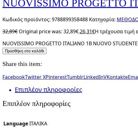
NUOVISSIMO PROGETTO IT
Κωδικός προϊόντος:
9788899358488
Κατηγορία:
ΜΕΘΟΔΟΙ
32,89
€
Original price was: 32,89€.
26,31
€
Η τρέχουσα τιμή εί
NUOVISSIMO PROGETTO ITALIANO 1B NUOVO STUDENTE 
Προσθήκη στο καλάθι
Share this item:
Facebook
Twitter X
Pinterest
Tumblr
LinkedIn
VKontakte
Emai
Επιπλέον πληροφορίες
Επιπλέον πληροφορίες
Language
ΙΤΑΛΙΚΑ