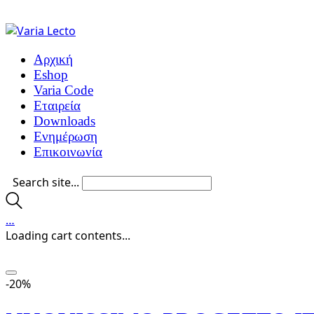
Αρχική
Eshop
Varia Code
Εταιρεία
Downloads
Ενημέρωση
Επικοινωνία
Search site...
…
Loading cart contents...
-20%