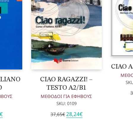
CIAO A
ΜΕΘΟ
ALIANO
CIAO RAGAZZI! –
SKU
O
TESTO Α2/Β1
3
ΗΒΟΥΣ
ΜΕΘΟΔΟΙ ΓΙΑ ΕΦΗΒΟΥΣ
SKU: 0109
al
Η
Original
Η
€
28,24
€
37,65
€
τρέχουσα
price
τρέχουσα
τιμή
was:
τιμή
.
είναι:
37,65€.
είναι: