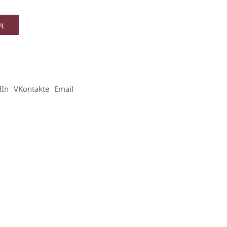
ι
dIn
VKontakte
Email