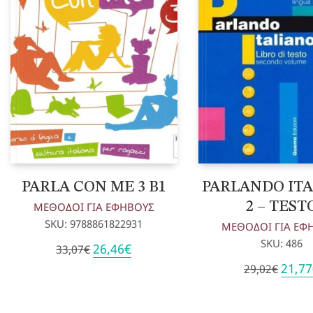
PARLA CON ME 3 B1
PARLANDO IT
2 – TEST
ΜΕΘΟΔΟΙ ΓΙΑ ΕΦΗΒΟΥΣ
SKU: 9788861822931
ΜΕΘΟΔΟΙ ΓΙΑ ΕΦ
SKU: 486
Original
Η
26,46
€
33,07
€
price
τρέχουσα
Origin
21,77
29,02
€
was:
τιμή
price
33,07€.
είναι:
was:
26,46€.
29,02€