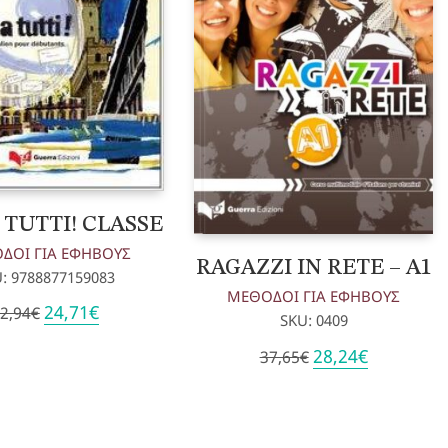
 TUTTI! CLASSE
ΔΟΙ ΓΙΑ ΕΦΗΒΟΥΣ
RAGAZZI IN RETE – A1
: 9788877159083
ΜΕΘΟΔΟΙ ΓΙΑ ΕΦΗΒΟΥΣ
Original
Η
24,71
€
2,94
€
SKU: 0409
price
τρέχουσα
was:
τιμή
Original
Η
28,24
€
37,65
€
32,94€.
είναι:
price
τρέχουσα
24,71€.
was:
τιμή
37,65€.
είναι:
28,24€.