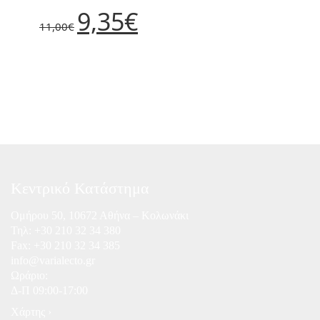
Original
Η
9,35
€
price
τρέχουσα
11,00
€
was:
τιμή
11,00€.
είναι:
9,35€.
Κεντρικό Κατάστημα
Ομήρου 50, 10672 Αθήνα – Κολωνάκι
Τηλ:
+30 210 32 34 380
Fax: +30 210 32 34 385
info@varialecto.gr
Ωράριο:
Δ-Π 09:00-17:00
Χάρτης ›