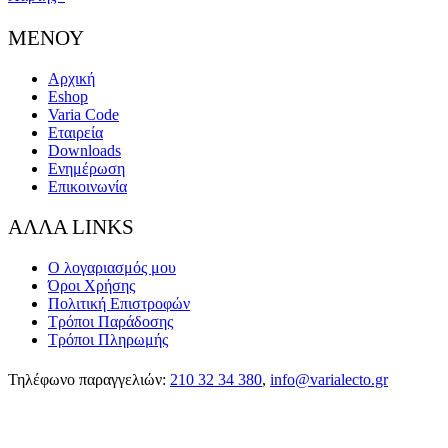
ΜΕΝΟΥ
Αρχική
Eshop
Varia Code
Εταιρεία
Downloads
Ενημέρωση
Επικοινωνία
ΑΛΛΑ LINKS
Ο λογαριασμός μου
Όροι Χρήσης
Πολιτική Επιστροφών
Τρόποι Παράδοσης
Τρόποι Πληρωμής
Τηλέφωνο παραγγελιών:
210 32 34 380
,
info@varialecto.gr