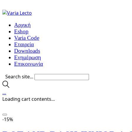
Αρχική
Eshop
Varia Code
Εταιρεία
Downloads
Ενημέρωση
Επικοινωνία
Search site...
…
Loading cart contents...
-15%