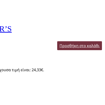
R’S
Προσθήκη στο καλάθι
χουσα τιμή είναι: 24,33€.