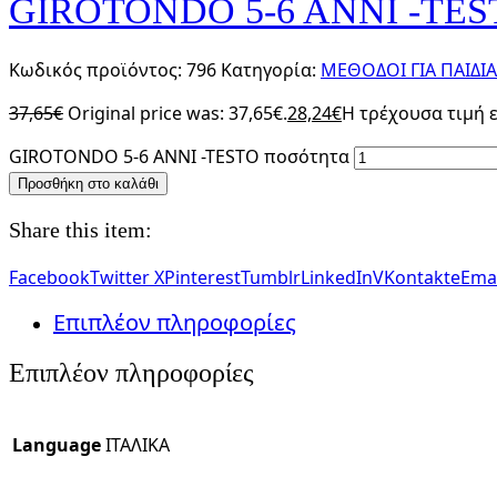
GIROTONDO 5-6 ANNI -TES
Κωδικός προϊόντος:
796
Κατηγορία:
ΜΕΘΟΔΟΙ ΓΙΑ ΠΑΙΔΙΑ
37,65
€
Original price was: 37,65€.
28,24
€
Η τρέχουσα τιμή εί
GIROTONDO 5-6 ANNI -TESTO ποσότητα
Προσθήκη στο καλάθι
Share this item:
Facebook
Twitter X
Pinterest
Tumblr
LinkedIn
VKontakte
Emai
Επιπλέον πληροφορίες
Επιπλέον πληροφορίες
Language
ΙΤΑΛΙΚΑ