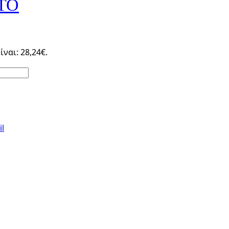
TO
ναι: 28,24€.
l