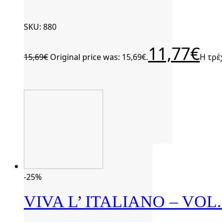
SKU: 880
11,77
€
15,69
€
Original price was: 15,69€.
Η τρέ
-25%
VIVA L’ ITALIANO – VOL.