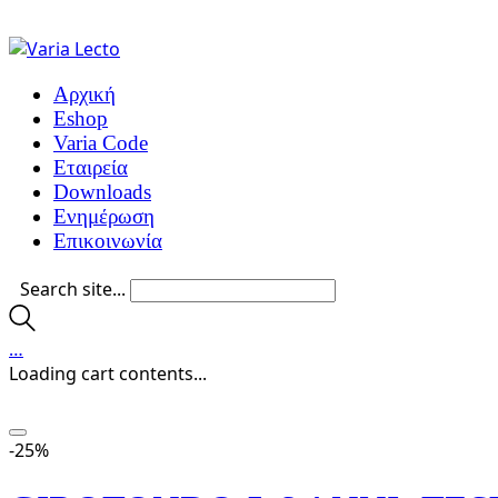
Αρχική
Eshop
Varia Code
Εταιρεία
Downloads
Ενημέρωση
Επικοινωνία
Search site...
…
Loading cart contents...
-25%