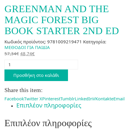
GREENMAN AND THE
MAGIC FOREST BIG
BOOK STARTER 2ND ED
Κωδικός προϊόντος:
9781009219471
Κατηγορία:
ΜΕΘΟΔΟΙ ΓΙΑ ΠΑΙΔΙΑ
Original
Η
57,34
€
48,74
€
price
τρέχουσα
GREENMAN
was:
τιμή
AND
57,34€.
είναι:
THE
Προσθήκη στο καλάθι
MAGIC
48,74€.
FOREST
Share this item:
BIG
BOOK
Facebook
Twitter X
Pinterest
Tumblr
LinkedIn
VKontakte
Email
STARTER
Επιπλέον πληροφορίες
2ND
ED
ποσότητα
Επιπλέον πληροφορίες