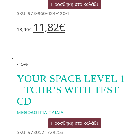
Προσθήκη στο καλάθι
SKU: 978-960-424-420-1
Original
Η
11,82
€
price
τρέχουσα
13,90
€
was:
τιμή
13,90€.
είναι:
11,82€.
-15%
YOUR SPACE LEVEL 1
– TCHR’S WITH TEST
CD
ΜΕΘΟΔΟΙ ΓΙΑ ΠΑΙΔΙΑ
Προσθήκη στο καλάθι
SKU: 9780521729253