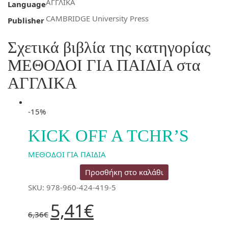
ΑΓΓΛΙΚΑ
Language
CAMBRIDGE University Press
Publisher
Σχετικά βιβλία της κατηγορίας
ΜΕΘΟΔΟΙ ΓΙΑ ΠΑΙΔΙΑ στα
ΑΓΓΛΙΚΑ
-15%
KICK OFF A TCHR’S
ΜΕΘΟΔΟΙ ΓΙΑ ΠΑΙΔΙΑ
Προσθήκη στο καλάθι
SKU: 978-960-424-419-5
Original
Η
5,41
€
price
τρέχουσα
6,36
€
was:
τιμή