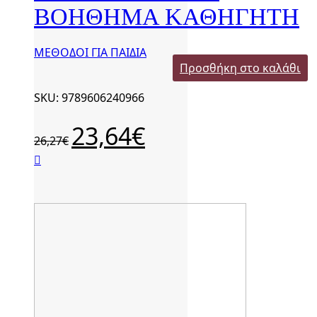
ΒΟΗΘΗΜΑ ΚΑΘΗΓΗΤΗ
ΜΕΘΟΔΟΙ ΓΙΑ ΠΑΙΔΙΑ
Προσθήκη στο καλάθι
SKU: 9789606240966
Original
23,64
€
Η
26,27
€
price
τρέχουσα
was:
τιμή
26,27€.
είναι:
23,64€.