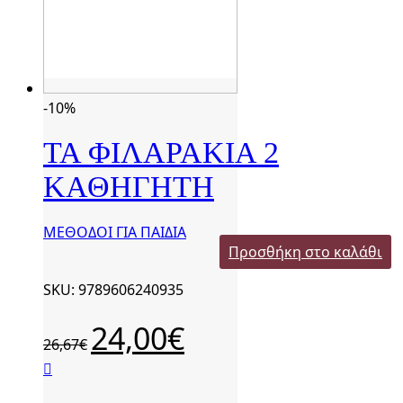
-10%
ΤΑ ΦΙΛΑΡΑΚΙΑ 2
ΚΑΘΗΓΗΤΗ
ΜΕΘΟΔΟΙ ΓΙΑ ΠΑΙΔΙΑ
Προσθήκη στο καλάθι
SKU: 9789606240935
Original
24,00
€
Η
26,67
€
price
τρέχουσα
was:
τιμή
26,67€.
είναι: