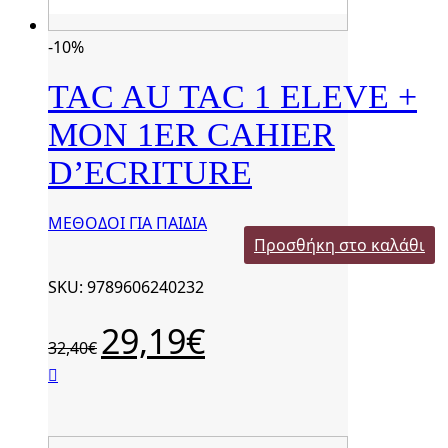
-10%
TAC AU TAC 1 ELEVE +
MON 1ER CAHIER
D’ECRITURE
ΜΕΘΟΔΟΙ ΓΙΑ ΠΑΙΔΙΑ
Προσθήκη στο καλάθι
SKU: 9789606240232
Original
29,19
€
Η
32,40
€
price
τρέχουσα
was:
τιμή
32,40€.
είναι:
29,19€.