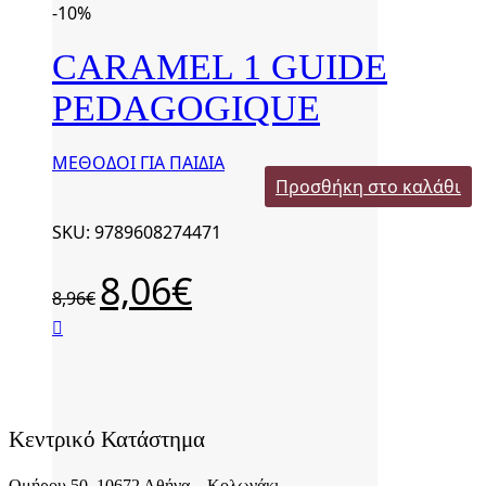
-10%
CARAMEL 1 GUIDE
PEDAGOGIQUE
ΜΕΘΟΔΟΙ ΓΙΑ ΠΑΙΔΙΑ
Προσθήκη στο καλάθι
SKU: 9789608274471
Original
8,06
€
Η
8,96
€
price
τρέχουσα
was:
τιμή
8,96€.
είναι:
8,06€.
Κεντρικό Κατάστημα
Ομήρου 50, 10672 Αθήνα – Κολωνάκι