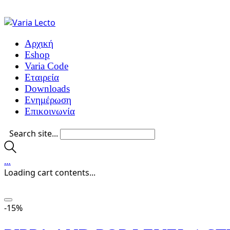
Αρχική
Eshop
Varia Code
Εταιρεία
Downloads
Ενημέρωση
Επικοινωνία
Search site...
…
Loading cart contents...
-15%