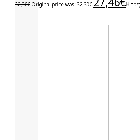
27,46
€
32,30
€
Original price was: 32,30€.
Η τρέ