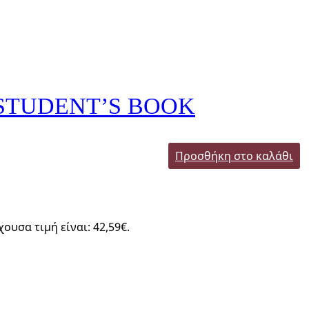
 STUDENT’S BOOK
Προσθήκη στο καλάθι
χουσα τιμή είναι: 42,59€.