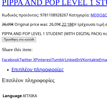
PIPPA AND POP LEVEL 1 S
Κωδικός προϊόντος:
9781108928267
Κατηγορία:
ΜΕΘΟΔΟΙ
26,09
€
Original price was: 26,09€.
22,18
€
Η τρέχουσα τιμή εί
PIPPA AND POP LEVEL 1 STUDENT (WITH DIGITAL PACK) π
Προσθήκη στο καλάθι
Share this item:
Facebook
Twitter X
Pinterest
Tumblr
LinkedIn
VKontakte
Emai
Επιπλέον πληροφορίες
Επιπλέον πληροφορίες
Language
ΑΓΓΛΙΚΑ