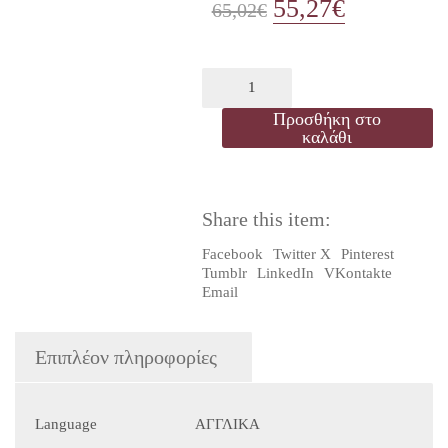
55,27
€
Original
Η
65,02
€
price
τρέχουσα
was:
τιμή
YOUR
SPACE
65,02€.
είναι:
LEVEL
Προσθήκη στο
3
καλάθι
55,27€.
-
CLASS
CD
(3)
Share this item:
ποσότητα
Facebook
Twitter X
Pinterest
Tumblr
LinkedIn
VKontakte
Email
Επιπλέον πληροφορίες
Language
ΑΓΓΛΙΚΑ