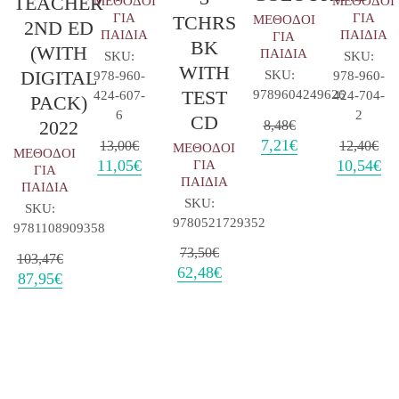
TEACHER
ΜΕΘΟΔΟΙ
ΜΕΘΟΔΟΙ
ΓΙΑ
ΓΙΑ
TCHRS
ΜΕΘΟΔΟΙ
2ND ED
ΠΑΙΔΙΑ
ΠΑΙΔΙΑ
ΓΙΑ
BK
(WITH
ΠΑΙΔΙΑ
SKU:
SKU:
WITH
DIGITAL
SKU:
978-960-
978-960-
TEST
9789604249626
424-607-
424-704-
PACK)
6
2
CD
2022
8,48
€
Original
Η
7,21
€
13,00
€
12,40
€
ΜΕΘΟΔΟΙ
ΜΕΘΟΔΟΙ
price
τρέχουσα
Original
Η
Original
Η
11,05
€
10,54
€
ΓΙΑ
ΓΙΑ
was:
τιμή
price
τρέχουσα
price
τρ
ΠΑΙΔΙΑ
ΠΑΙΔΙΑ
8,48€.
είναι:
was:
τιμή
was:
τιμ
SKU:
SKU:
7,21€.
13,00€.
είναι:
12,40€.
είν
9780521729352
9781108909358
11,05€.
10,
73,50
€
103,47
€
Original
Η
62,48
€
Original
Η
87,95
€
price
τρέχουσα
price
τρέχουσα
was:
τιμή
was:
τιμή
73,50€.
είναι:
103,47€.
είναι:
62,48€.
87,95€.