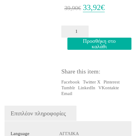
33,92
€
Original
Η
39,90
€
price
τρέχουσα
was:
τιμή
BALANCE
3
39,90€.
είναι:
(CPE
Προσθήκη στο
USE
καλάθι
33,92€.
OF
ENGLISH)
ST/BK
ποσότητα
Share this item:
Facebook
Twitter X
Pinterest
Tumblr
LinkedIn
VKontakte
Email
Επιπλέον πληροφορίες
Language
ΑΓΓΛΙΚΑ