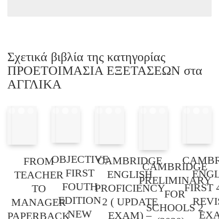
Σχετικά βιβλία της κατηγορίας
ΠΡΟΕΤΟΙΜΑΣΙΑ ΕΞΕΤΑΣΕΩΝ στα
ΑΓΓΛΙΚΑ
OBJECTIVE
CAMBR
CAMBRIDGE
FROM
CAMBRIDGE
FIRST
ENGL
ENGLISH
TEACHER
PRELIMINARY
FOUTH
FIRST 
PROFICIENCY
TO
FOR
EDITION
REVI
2 ( UPDATE
MANAGER
SCHOOLS 2
NEW
EX
EXAM) –
PAPERBACK