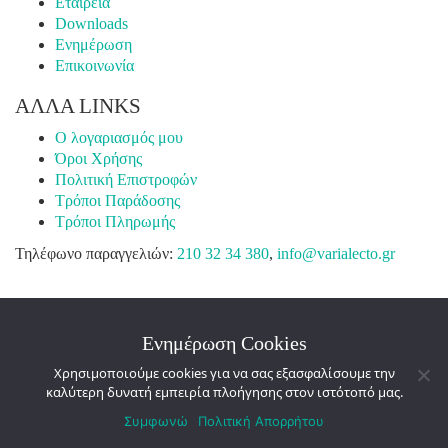
Εταιρεία
Downloads
Ενημέρωση
Επικοινωνία
ΑΛΛΑ LINKS
Ο λογαριασμός μου
Όροι Χρήσης
Πολιτική Επιστροφών
Τρόποι Παράδοσης
Τρόποι Πληρωμής
Τηλέφωνο παραγγελιών:
210 32 34 380
,
info@varialecto.gr
Ενημέρωση Cookies
Χρησιμοποιούμε cookies για να σας εξασφαλίσουμε την
© Copyright 2025 · Varia Lecto - All Rights Reserved -
καλύτερη δυνατή εμπειρία πλοήγησης στον ιστότοπό μας.
Powered by
Nevma
Συμφωνώ
Πολιτική Απορρήτου
Facebook