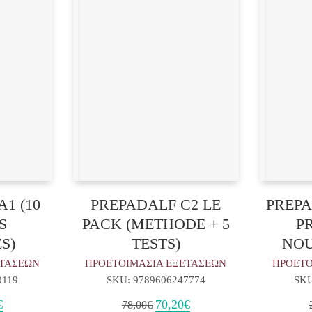
A1 (10
PREPADALF C2 LE
PREPA
S
PACK (METHODE + 5
P
S)
TESTS)
NOU
ΕΤΑΣΕΩΝ
ΠΡΟΕΤΟΙΜΑΣΙΑ ΕΞΕΤΑΣΕΩΝ
ΠΡΟΕΤΟ
0119
SKU: 9789606247774
SKU
l
Η
Original
Η
€
70,20
€
78,00
€