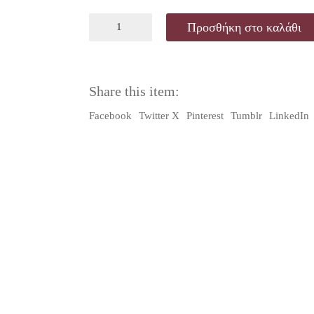
was:
τιμή
PREPADELF
Προσθήκη στο καλάθι
A1
28,00€.
είναι:
ECRIT&ORAL
PROF.+CD
25,20€.
NOUVELLE
EDIT.
Share this item:
ποσότητα
Facebook
Twitter X
Pinterest
Tumblr
LinkedIn