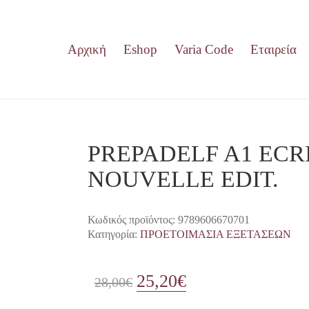
Αρχική
Eshop
Varia Code
Εταιρεία
PREPADELF A1 ECR
NOUVELLE EDIT.
Κωδικός προϊόντος:
9789606670701
Κατηγορία:
ΠΡΟΕΤΟΙΜΑΣΙΑ ΕΞΕΤΑΣΕΩΝ
25,20
€
Original
Η
28,00
€
price
τρέχουσα