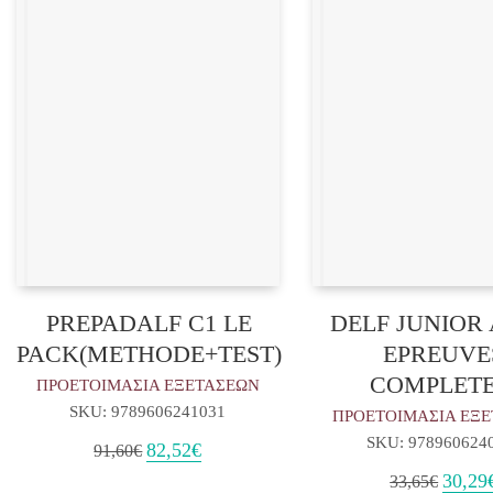
PREPADALF C1 LE
DELF JUNIOR 
PACK(METHODE+TEST)
EPREUVE
COMPLETE
ΠΡΟΕΤΟΙΜΑΣΙΑ ΕΞΕΤΑΣΕΩΝ
SKU: 9789606241031
ΠΡΟΕΤΟΙΜΑΣΙΑ ΕΞ
SKU: 978960624
Original
Η
82,52
€
91,60
€
price
τρέχουσα
Origina
30,29
33,65
€
was:
τιμή