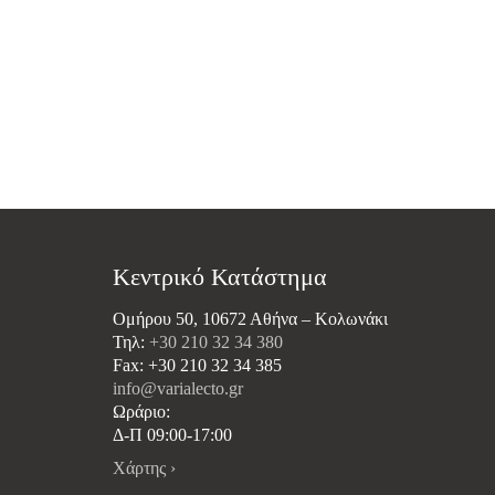
price
91,60€.
είναι:
was:
82,52€.
33,65€
Κεντρικό Κατάστημα
Ομήρου 50, 10672 Αθήνα – Κολωνάκι
Τηλ:
+30 210 32 34 380
Fax: +30 210 32 34 385
info@varialecto.gr
Ωράριο:
Δ-Π 09:00-17:00
Χάρτης ›