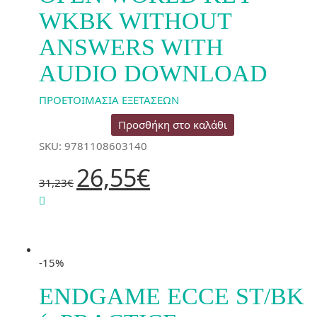
WKBK WITHOUT
ANSWERS WITH
AUDIO DOWNLOAD
ΠΡΟΕΤΟΙΜΑΣΙΑ ΕΞΕΤΑΣΕΩΝ
Προσθήκη στο καλάθι
SKU: 9781108603140
Original
Η
26,55
€
price
τρέχουσα
31,23
€
was:
τιμή
31,23€.
είναι:
26,55€.
-15%
ENDGAME ECCE ST/BK