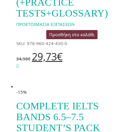
(+PRACTICE
TESTS+GLOSSARY)
ΠΡΟΕΤΟΙΜΑΣΙΑ ΕΞΕΤΑΣΕΩΝ
Προσθήκη στο καλάθι
SKU: 978-960-424-430-0
Original
Η
29,73
€
price
τρέχουσα
34,98
€
was:
τιμή
34,98€.
είναι:
29,73€.
-15%
COMPLETE IELTS
BANDS 6.5–7.5
STUDENT’S PACK