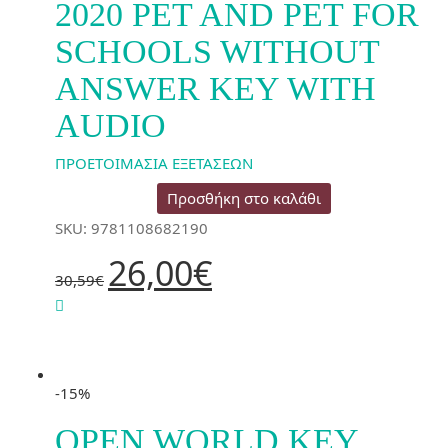
2020 PET AND PET FOR
SCHOOLS WITHOUT
ANSWER KEY WITH
AUDIO
ΠΡΟΕΤΟΙΜΑΣΙΑ ΕΞΕΤΑΣΕΩΝ
Προσθήκη στο καλάθι
SKU: 9781108682190
Original
Η
26,00
€
price
τρέχουσα
30,59
€
was:
τιμή
30,59€.
είναι:
26,00€.
-15%
OPEN WORLD KEY