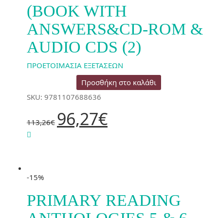
(BOOK WITH
ANSWERS&CD-ROM &
AUDIO CDS (2)
ΠΡΟΕΤΟΙΜΑΣΙΑ ΕΞΕΤΑΣΕΩΝ
Προσθήκη στο καλάθι
SKU: 9781107688636
Original
Η
96,27
€
price
τρέχουσα
113,26
€
was:
τιμή
113,26€.
είναι:
96,27€.
-15%
PRIMARY READING