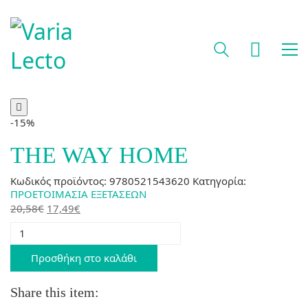
-15%
THE WAY HOME
Κωδικός προϊόντος:
9780521543620
Κατηγορία:
ΠΡΟΕΤΟΙΜΑΣΙΑ ΕΞΕΤΑΣΕΩΝ
Original
Η
20,58
€
17,49
€
price
τρέχουσα
THE
was:
τιμή
WAY
20,58€.
είναι:
HOME
Προσθήκη στο καλάθι
ποσότητα
17,49€.
Share this item: