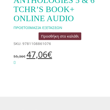
ANTHOLOGIES 5 & 6
TCHR’S BOOK+
ONLINE AUDIO
ΠΡΟΕΤΟΙΜΑΣΙΑ ΕΞΕΤΑΣΕΩΝ
Προσθήκη στο καλάθι
SKU: 9781108861076
Original
Η
47,06
€
price
τρέχουσα
55,36
€
was:
τιμή
55,36€.
είναι:
47,06€.