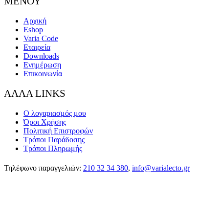
ΜΕΝΟΥ
Αρχική
Eshop
Varia Code
Εταιρεία
Downloads
Ενημέρωση
Επικοινωνία
ΑΛΛΑ LINKS
Ο λογαριασμός μου
Όροι Χρήσης
Πολιτική Επιστροφών
Τρόποι Παράδοσης
Τρόποι Πληρωμής
Τηλέφωνο παραγγελιών:
210 32 34 380
,
info@varialecto.gr