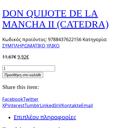
DON QUIJOTE DE LA
MANCHA II (CATEDRA)
Κωδικός προϊόντος:
9788437622156
Κατηγορία:
ΣΥΜΠΛΗΡΩΜΑΤΙΚΟ ΥΛΙΚΟ
Original
Η
11,67
€
9,92
€
price
τρέχουσα
DON
was:
τιμή
QUIJOTE
Προσθήκη στο καλάθι
11,67€.
είναι:
DE
9,92€.
LA
Share this item:
MANCHA
II
Facebook
Twitter
(CATEDRA)
X
Pinterest
Tumblr
LinkedIn
VKontakte
Email
ποσότητα
Επιπλέον πληροφορίες