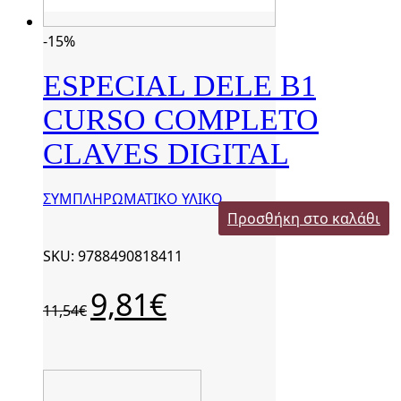
-15%
ESPECIAL DELE B1
CURSO COMPLETO
CLAVES DIGITAL
ΣΥΜΠΛΗΡΩΜΑΤΙΚΟ ΥΛΙΚΟ
Προσθήκη στο καλάθι
SKU: 9788490818411
Original
Η
9,81
€
11,54
€
price
τρέχουσα
was:
τιμή
11,54€.
είναι:
9,81€.