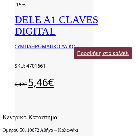
-15%
DELE A1 CLAVES
DIGITAL
ΣΥΜΠΛΗΡΩΜΑΤΙΚΟ ΥΛΙΚΟ
Προσθήκη στο καλάθι
SKU: 4701661
Original
Η
5,46
€
6,42
€
price
τρέχουσα
was:
τιμή
6,42€.
είναι:
5,46€.
Κεντρικό Κατάστημα
Ομήρου 50, 10672 Αθήνα – Κολωνάκι