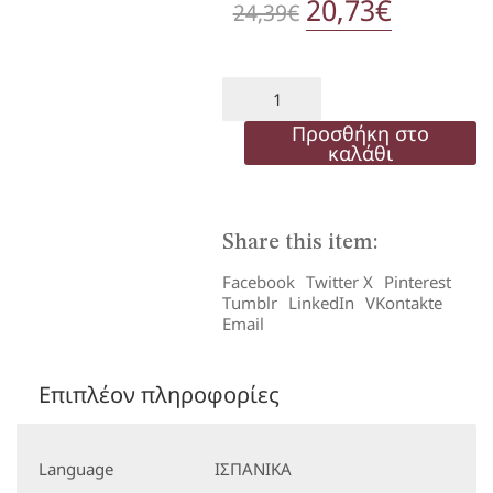
Original
20,73
€
Η
24,39
€
price
τρέχου
was:
τιμή
EN
ESCRITURA
24,39€.
είναι:
MEDIO
Προσθήκη στο
B1
καλάθι
20,73€.
ποσότητα
Share this item:
Facebook
Twitter X
Pinterest
Tumblr
LinkedIn
VKontakte
Email
Επιπλέον πληροφορίες
Language
ΙΣΠΑΝΙΚΑ