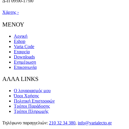
Δ-Π 09:00-17:00
Χάρτης ›
ΜΕΝΟΥ
Αρχική
Eshop
Varia Code
Εταιρεία
Downloads
Ενημέρωση
Επικοινωνία
ΑΛΛΑ LINKS
Ο λογαριασμός μου
Όροι Χρήσης
Πολιτική Επιστροφών
Τρόποι Παράδοσης
Τρόποι Πληρωμής
Τηλέφωνο παραγγελιών:
210 32 34 380
,
info@varialecto.gr