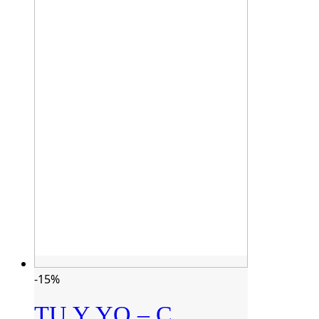
-15%
TU Y YO – C