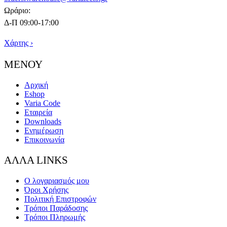
Ωράριο:
Δ-Π 09:00-17:00
Χάρτης ›
ΜΕΝΟΥ
Αρχική
Eshop
Varia Code
Εταιρεία
Downloads
Ενημέρωση
Επικοινωνία
ΑΛΛΑ LINKS
Ο λογαριασμός μου
Όροι Χρήσης
Πολιτική Επιστροφών
Τρόποι Παράδοσης
Τρόποι Πληρωμής