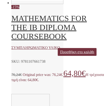
-15%
MATHEMATICS FOR
THE IB DIPLOMA
COURSEBOOK
ΣΥΜΠΛΗΡΩΜΑΤΙΚΟ ΥΛΙΚΟ
Προσθήκη στο καλάθι
SKU: 9781107661738
64,80
€
76,24
€
Original price was: 76,24€.
Η τρέχουσα
τιμή είναι: 64,80€.