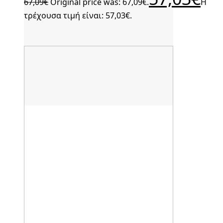
67,09
€
Original price was: 67,09€.
Η
τρέχουσα τιμή είναι: 57,03€.