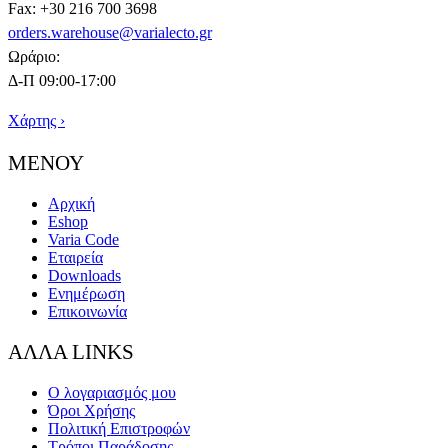
Fax: +30 216 700 3698
orders.warehouse@varialecto.gr
Ωράριο:
Δ-Π 09:00-17:00
Χάρτης ›
ΜΕΝΟΥ
Αρχική
Eshop
Varia Code
Εταιρεία
Downloads
Ενημέρωση
Επικοινωνία
ΑΛΛΑ LINKS
Ο λογαριασμός μου
Όροι Χρήσης
Πολιτική Επιστροφών
Τρόποι Παράδοσης