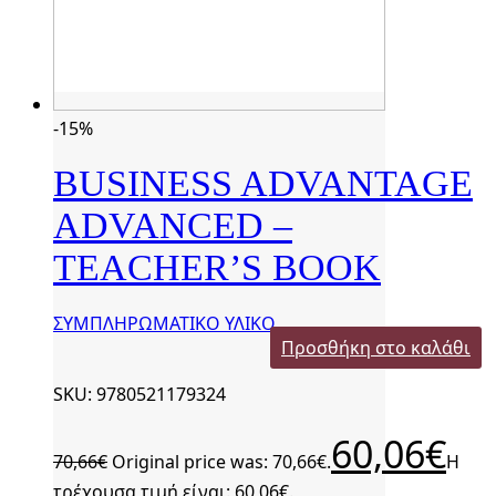
-15%
BUSINESS ADVANTAGE
ADVANCED –
TEACHER’S BOOK
ΣΥΜΠΛΗΡΩΜΑΤΙΚΟ ΥΛΙΚΟ
Προσθήκη στο καλάθι
SKU: 9780521179324
60,06
€
70,66
€
Original price was: 70,66€.
Η
τρέχουσα τιμή είναι: 60,06€.