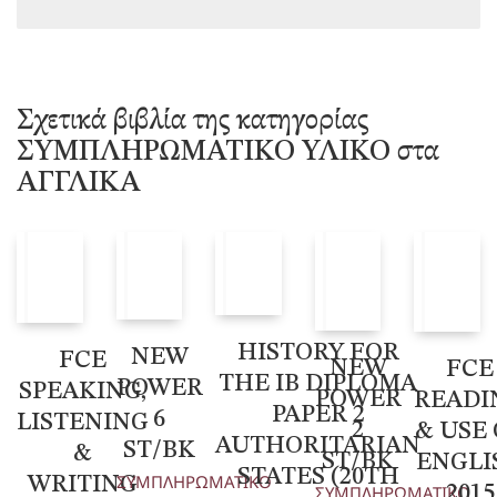
Σχετικά βιβλία της κατηγορίας
ΣΥΜΠΛΗΡΩΜΑΤΙΚΟ ΥΛΙΚΟ στα
ΑΓΓΛΙΚΑ
HISTORY FOR
NEW
FCE
NEW
FCE
THE IB DIPLOMA
POWER
SPEAKING,
POWER
READI
PAPER 2
6
LISTENING
2
& USE
AUTHORITARIAN
ST/BK
&
ST/BK
ENGLI
STATES (20TH
ΣΥΜΠΛΗΡΩΜΑΤΙΚΟ
WRITING
ΣΥΜΠΛΗΡΩΜΑΤΙΚΟ
2015