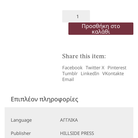
price
τρέχου
was:
τιμή
NEW
POWER
26,90€.
είναι:
5
Προσθήκη στο
ST/BK
καλάθι
22,87€.
ποσότητα
Share this item:
Facebook
Twitter X
Pinterest
Tumblr
LinkedIn
VKontakte
Email
Επιπλέον πληροφορίες
Language
ΑΓΓΛΙΚΑ
Publisher
HILLSIDE PRESS