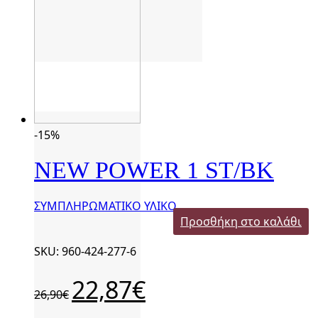
-15%
NEW POWER 1 ST/BK
ΣΥΜΠΛΗΡΩΜΑΤΙΚΟ ΥΛΙΚΟ
Προσθήκη στο καλάθι
SKU: 960-424-277-6
Original
Η
22,87
€
26,90
€
price
τρέχουσα
was:
τιμή