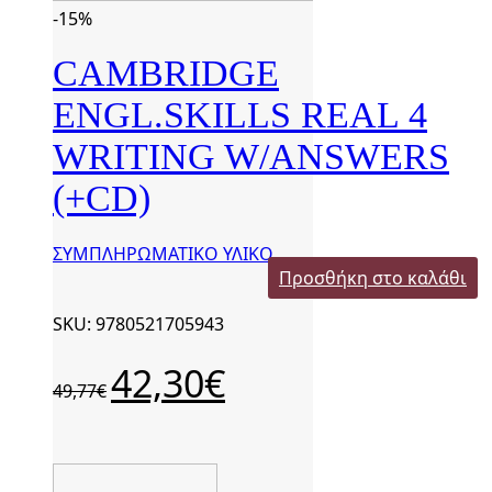
-15%
CAMBRIDGE
ENGL.SKILLS REAL 4
WRITING W/ANSWERS
(+CD)
ΣΥΜΠΛΗΡΩΜΑΤΙΚΟ ΥΛΙΚΟ
Προσθήκη στο καλάθι
SKU: 9780521705943
Original
Η
42,30
€
49,77
€
price
τρέχουσα
was:
τιμή
49,77€.
είναι:
42,30€.