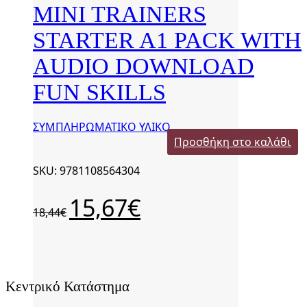
MINI TRAINERS
STARTER A1 PACK WITH
AUDIO DOWNLOAD
FUN SKILLS
ΣΥΜΠΛΗΡΩΜΑΤΙΚΟ ΥΛΙΚΟ
Προσθήκη στο καλάθι
SKU: 9781108564304
Original
Η
15,67
€
18,44
€
price
τρέχουσα
was:
τιμή
18,44€.
είναι:
15,67€.
Κεντρικό Κατάστημα