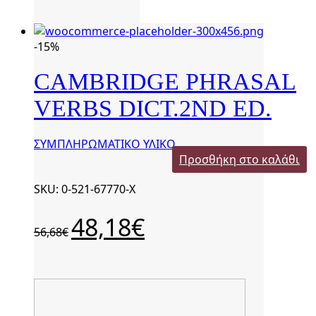
26,90€.
είναι:
22,87€.
-15%
CAMBRIDGE PHRASAL
VERBS DICT.2ND ED.
ΣΥΜΠΛΗΡΩΜΑΤΙΚΟ ΥΛΙΚΟ
Προσθήκη στο καλάθι
SKU: 0-521-67770-Χ
Original
Η
48,18
€
56,68
€
price
τρέχουσα
was:
τιμή
56,68€.
είναι:
48,18€.