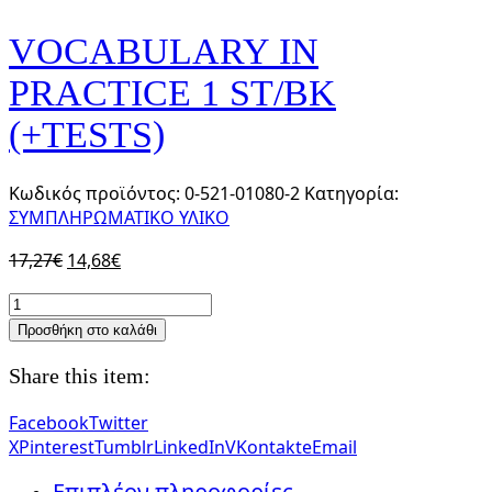
VOCABULARY IN
PRACTICE 1 ST/BK
(+TESTS)
Κωδικός προϊόντος:
0-521-01080-2
Κατηγορία:
ΣΥΜΠΛΗΡΩΜΑΤΙΚΟ ΥΛΙΚΟ
Original
Η
17,27
€
14,68
€
price
τρέχουσα
VOCABULARY
was:
τιμή
IN
Προσθήκη στο καλάθι
17,27€.
είναι:
PRACTICE
14,68€.
1
Share this item:
ST/BK
(+TESTS)
Facebook
Twitter
ποσότητα
X
Pinterest
Tumblr
LinkedIn
VKontakte
Email
Επιπλέον πληροφορίες