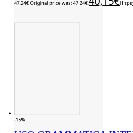
40,15
€
47,24
€
Original price was: 47,24€.
Η τρέ
-15%